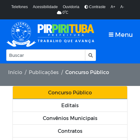
Telefones
Acessibilidade
Ouvidoria
Contraste
A+
A-
º
0
C
Menu
Início
Publicações
Concurso Público
Concurso Público
Editais
Convênios Municipais
Contratos