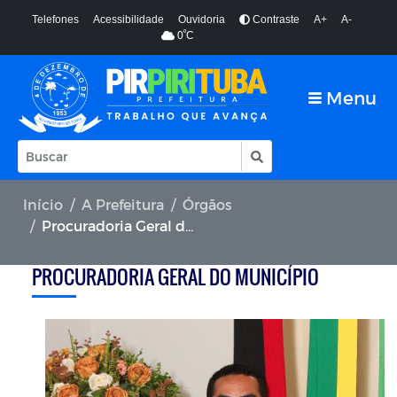
Telefones
Acessibilidade
Ouvidoria
Contraste
A+
A-
º
0
C
Menu
Início
A Prefeitura
Órgãos
Procuradoria Geral do Município
PROCURADORIA GERAL DO MUNICÍPIO