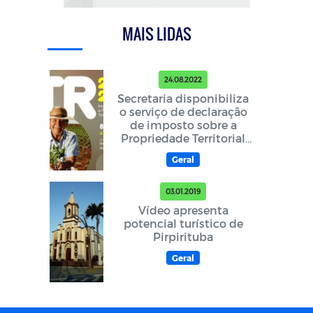
MAIS LIDAS
24.08.2022
Secretaria disponibiliza
o serviço de declaração
de imposto sobre a
Propriedade Territorial
Rural (ITR) 2022 de
Geral
forma gratuita
03.01.2019
Vídeo apresenta
potencial turístico de
Pirpirituba
Geral