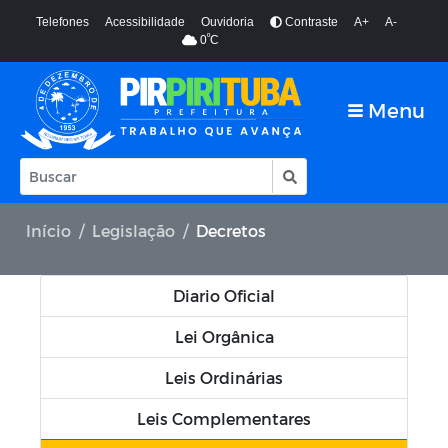
Telefones
Acessibilidade
Ouvidoria
Contraste
A+
A-
º
0
C
Menu
Início
Legislação
Decretos
Diario Oficial
Lei Orgânica
Leis Ordinárias
Leis Complementares