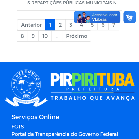
S REPARTIÇÕES PÚBLICAS MUNICIPAIS NO
DIA 20 DE ABRIL DE 2026 E DÁ OUTRAS PR
OVIDÊNCIAS.
Anterior
1
2
3
4
5
6
7
8
9
10
...
Próximo
Serviços Online
FGTS
Portal da Transparência do Governo Federal