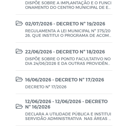
DISPÕE SOBRE A IMPLANTAÇÃO E O FUNCI
ONAMENTO DO CENTRO MUNICIPAL DE ED
UCAÇÃO INFANTIL PROFESSORA MARIA DE
FÁTIMA SIMÕES DE LIMA, VINCULADA À SE
CRETARIA MUNICIPAL DE EDUCAÇÃO DO M
02/07/2026 - DECRETO Nº 19/2026
UNICÍPIO DE PIRPIRITUBA/PB, E DÁ OUTRA
S PROVIDÊNCIAS.
REGULAMENTA A LEI MUNICIPAL Nº 375/20
26, QUE INSTITUI O PROGRAMA DE ACOMP
ANHAMENTO EDUCACIONAL INCLUSIVO V
OLUNTÁRIO NO ÂMBITO DA SECRETARIA M
UNICIPAL DE EDUCAÇÃO DE PIRPIRITUBA-
22/06/2026 - DECRETO Nº 18/2026
PB.
DISPÕE SOBRE O PONTO FACULTATIVO NO
DIA 24/06/2026 E DA OUTRAS PROVIDÊNCI
AS
16/06/2026 - DECRETO Nº 17/2026
DECRETO Nº 17/2026
12/06/2026 - 12/06/2026 - DECRETO
Nº 16/2026
DECLARA A UTILIDADE PÚBLICA E INSTITUI
SERVIDÃO ADMINISTRATIVA NAS ÁREAS L
OCALIZADAS NO SÍTI NICA, SÍTIO CAMPINEI
RO, SÍTIO DOIS IRMÃOS, DESTINADAS A PE