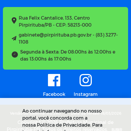
Rua Felix Cantalice, 133, Centro
Pirpirituba/PB - CEP: 58213-000
gabinete@pirpirituba.pb.gov.br - (83) 3277-
1108
Segunda à Sexta: De 08:00hs às 12:00hs e
das 13:00hs ás 17:00hs
Facebook
Instagram
Ao continuar navegando no nosso
Versão do Sistema: 5.0.280
Data da Versão: 18/03/2026
portal, você concorda com a
Copyright © 2026 Prefeitura Municipal de
nossa Política de Privacidade. Para
Pirpirituba-PB. Todos os direitos reservados.
SUBIR