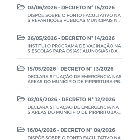
RFURAÇÃO E INSTALAÇÃO DE POÇOS ARTE
03/06/2026 - DECRETO Nº 15/2026
SIANOS PELA COMPANHIA DE DESENVOLVI
MENT DOS VALES DO SÃO FRANCISCO DO
DISPÕE SOBRE O PONTO FACULTATIVO NA
PARNAÍBA – CODEVASF, ATENDENDO AS N
S REPARTIÇÕES PÚBLICAS MUNICIPAIS NO
ECESSIDADES DE TODA A POPULAÇÃO CIR
DIA 05 DE JUNHO DE 2026 E DÁ OUTRAS P
CUNVIZINHA.
ROVIDÊNCIAS.
26/05/2026 - DECRETO Nº 14/2026
INSTITUI O PROGRAMA DE VACINAÇÃO NA
S ESCOLAS PARA OS(AS) ALUNOS(AS) DA E
DUCAÇÃO INFANTIL E DO ENSINO FUNDA
MENTAL DAS ESCOLAS PÚBLICAS E PRIVAD
AS DO MUNICÍPIO E DÁ OUTRAS PROVIDÊ
15/05/2026 - DECRETO Nº 13/2026
NCIAS.
DECLARA SITUAÇÃO DE EMERGÊNCIA NAS
ÁREAS DO MUNICÍPIO DE PIRPIRITUBA-PB
AFETADAS POR TEMPESTADE LOCAL/CONV
ECTIVA – CHUVAS INTENSAS (COBRADE 1.3.
2.1.4), E DÁ OUTRAS PROVIDÊNCIAS.
02/05/2026 - DECRETO Nº 12/2026
DECLARA SITUAÇÃO DE EMERGÊNCIA NA
S ÁREAS DO MUNICÍPIO DE PIRPIRITUBA-P
B AFETADAS POR FORTES CHUVAS, ENXUR
RADAS, ALAGAMENTOS E DANOS À INFRAE
STRUTURA PÚBLICA, E DÁ OUTRAS PROVID
16/04/2026 - DECRETO Nº 09/2026
ÊNCIAS.
DISPÕE SOBRE O PONTO FACULTATIVO NA