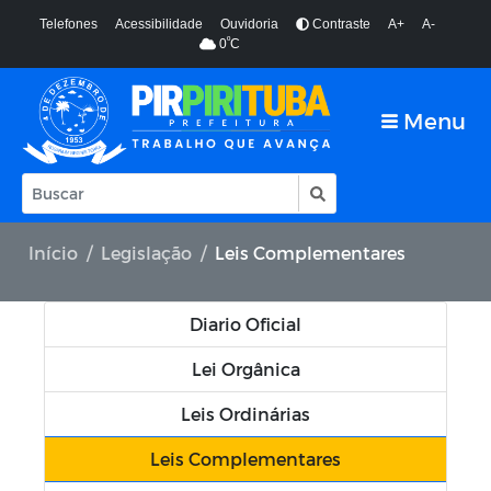
Telefones
Acessibilidade
Ouvidoria
Contraste
A+
A-
º
0
C
Menu
Início
Legislação
Leis Complementares
Diario Oficial
Lei Orgânica
Leis Ordinárias
Leis Complementares