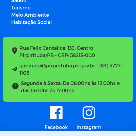
Saúde
Turismo
Meio Ambiente
Habitação Social
Rua Felix Cantalice, 133, Centro
Pirpirituba/PB - CEP: 58213-000
gabinete@pirpirituba.pb.gov.br - (83) 3277-
1108
Segunda à Sexta: De 08:00hs às 12:00hs e
das 13:00hs ás 17:00hs
Facebook
Instagram