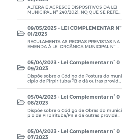
ALTERA E ACRESCE DISPOSITIVOS DA LEI
MUNICIPAL Nº 240/2021, NO QUE SE REFER
E O LIMITE DE CONTRATAÇÃO DE PRESTAD
ORES DE SERVIÇO POR TEMPO DETERMIN
ADO PELO MUNICÍPIO DE PIRPIRITUBA-PB,
09/05/2025 - LEI COMPLEMENTAR Nº
PARA ATENDER NECESSIDADE TEMPORÁRI
01/2025
A DE EXCEPCIONAL INTERESSE PÚBLICO, N
REGULAMENTA AS REGRAS PREVISTAS NA
OS TERMOS DO INCISO IX DO ART. 37 DA C
EMENDA À LEI ORGÂNICA MUNICIPAL Nº 0
ONSTITUIÇÃO FEDERAL, TERCEIRIZAÇÃO E
1/2025, CRIA O PLANO DE BENEFÍCIO DO RP
DÁ OUTRAS PROVIDÊNCIAS.
PS DE PIRPIRITUBA/PB E DÁ OUTRAS PROV
IDÊNCIAS.
05/04/2023 - Lei Complementar n° 0
09/2023
Dispõe sobre o Código de Postura do muni
cípio de Pirpirituba/PB e dá outras providê
ncias.
05/04/2023 - Lei Complementar n° 0
08/2023
Dispõe sobre o Código de Obras do municí
pio de Pirpirituba/PB e dá outras providên
cias.
05/04/2023 - Lei Complementar n° 0
07/2023